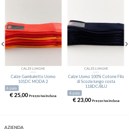
CALZE LUNGHE
CALZE LUNGHE
Calze Gambaletto Uomo
Calze Uomo 100% Cotone Filo
101DC MODA 2
di Scozia lungo costa
118DC/BLU
6
paia
6
paia
€
25,00
Prezzo Iva inclusa
€
23,00
Prezzo Iva inclusa
AZIENDA