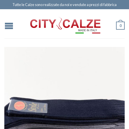
Tutte le Calze sono realizzate da noi e vendute a prezzi di fabbrica
0