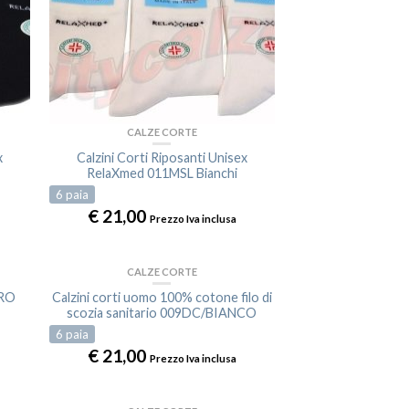
CALZE CORTE
x
Calzini Corti Riposanti Unisex
RelaXmed 011MSL Bianchi
6
paia
€
21,00
Prezzo Iva inclusa
CALZE CORTE
ERO
Calzini corti uomo 100% cotone filo di
scozia sanitario 009DC/BIANCO
6
paia
€
21,00
Prezzo Iva inclusa