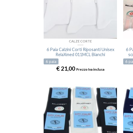
CALZE CORTE
6 Paia Calzini Corti Riposanti Unisex
6 P
RelaXmed 011MCL Bianchi
sc
6
paia
6
pa
€
21,00
Prezzo Iva inclusa