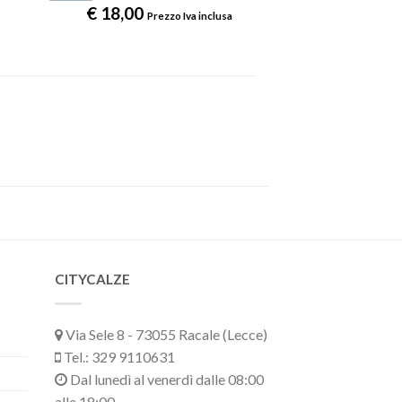
€
18,00
Prezzo Iva inclusa
CITYCALZE
Via Sele 8 - 73055 Racale (Lecce)
Tel.: 329 9110631
Dal lunedì al venerdì dalle 08:00
alle 18:00