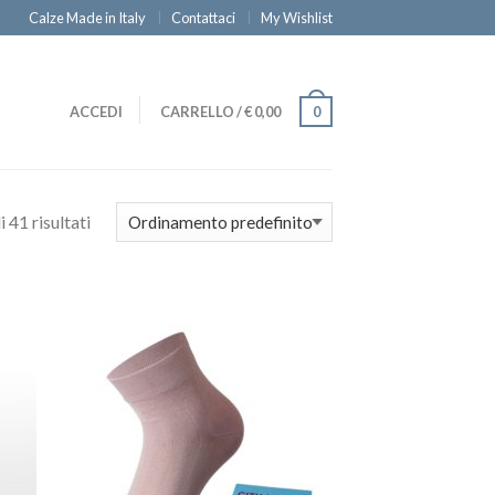
Calze Made in Italy
Contattaci
My Wishlist
ACCEDI
CARRELLO
/
€
0,00
0
 41 risultati