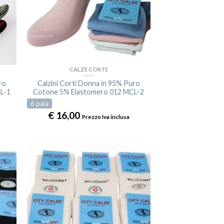
CALZE CORTE
ro
Calzini Corti Donna in 95% Puro
L-1
Cotone 5% Elastomero 012 MCL-2
6
paia
€
16,00
Prezzo Iva inclusa