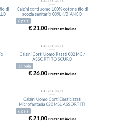
CALZE CORTE
lo di
Calzini corti uomo 100% cotone filo di
LLO
scozia sanitario 009LK/BIANCO
6
paia
€
21,00
Prezzo Iva inclusa
CALZE CORTE
io
Calzini Corti Uomo Rasati 002 MC /
ASSORTITO SCURO
16
paia
€
26,00
Prezzo Iva inclusa
CALZE CORTE
Calzini Uomo Corti Elasticizzati
Microfantasia 020 MSL ASSORTITI
6
paia
€
21,00
Prezzo Iva inclusa