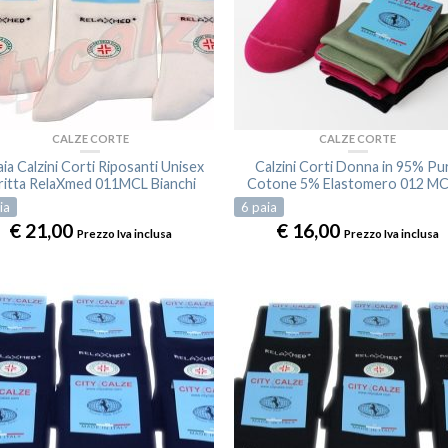
CALZE CORTE
CALZE CORTE
aia Calzini Corti Riposanti Unisex
Calzini Corti Donna in 95% Pu
ritta RelaXmed 011MCL Bianchi
Cotone 5% Elastomero 012 MC
ia
6
paia
€
21,00
€
16,00
Prezzo Iva inclusa
Prezzo Iva inclusa