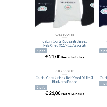
CALZE CORTE
Calzini Corti Riposanti Unisex
RelaXmed 011MCL Assortiti
6
paia
6
pa
€
21,00
Prezzo Iva inclusa
CALZE CORTE
Calzini Corti Unisex RelaXmed 011MSL
Calz
Blu/Nero/Bianco
4
pa
6
paia
€
21,00
Prezzo Iva inclusa