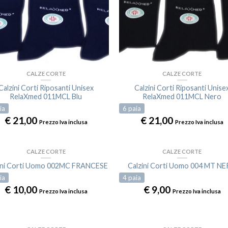
CALZE CORTE
CALZE CORTE
Calzini Corti Riposanti Unisex
Calzini Corti Riposanti Unise
RelaXmed 011MCL Blu
RelaXmed 011MCL Nero
ia
6
paia
€
21,00
€
21,00
Prezzo Iva inclusa
Prezzo Iva inclusa
CALZE CORTE
CALZE CORTE
ini Corti Uomo 002MC FRANCESE
Calzini Corti Uomo 004 MT N
ia
4
paia
€
10,00
€
9,00
Prezzo Iva inclusa
Prezzo Iva inclusa