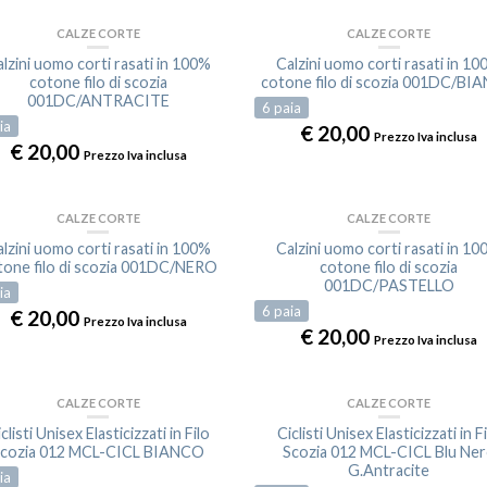
CALZE CORTE
CALZE CORTE
lzini uomo corti rasati in 100%
Calzini uomo corti rasati in 1
cotone filo di scozia
cotone filo di scozia 001DC/BI
001DC/ANTRACITE
6
paia
ia
€
20,00
Prezzo Iva inclusa
€
20,00
Prezzo Iva inclusa
CALZE CORTE
CALZE CORTE
lzini uomo corti rasati in 100%
Calzini uomo corti rasati in 1
tone filo di scozia 001DC/NERO
cotone filo di scozia
001DC/PASTELLO
ia
6
paia
€
20,00
Prezzo Iva inclusa
€
20,00
Prezzo Iva inclusa
CALZE CORTE
CALZE CORTE
clisti Unisex Elasticizzati in Filo
Ciclisti Unisex Elasticizzati in F
cozia 012 MCL-CICL BIANCO
Scozia 012 MCL-CICL Blu Ne
G.Antracite
ia