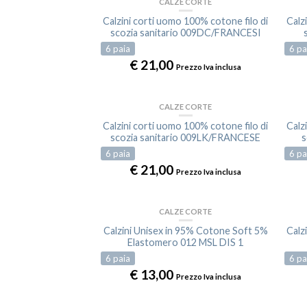
CALZE CORTE
Calzini corti uomo 100% cotone filo di
Calz
scozia sanitario 009DC/FRANCESI
6
paia
6
pa
€
21,00
Prezzo Iva inclusa
CALZE CORTE
Calzini corti uomo 100% cotone filo di
Calz
scozia sanitario 009LK/FRANCESE
s
6
paia
6
pa
€
21,00
Prezzo Iva inclusa
CALZE CORTE
Calzini Unisex in 95% Cotone Soft 5%
Calz
Elastomero 012 MSL DIS 1
6
paia
6
pa
€
13,00
Prezzo Iva inclusa