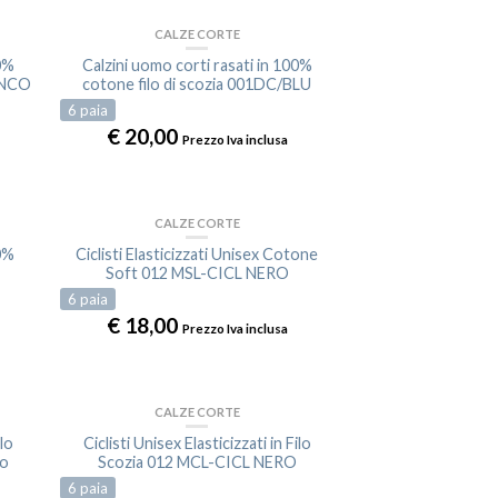
CALZE CORTE
00%
Calzini uomo corti rasati in 100%
ANCO
cotone filo di scozia 001DC/BLU
6
paia
€
20,00
Prezzo Iva inclusa
CALZE CORTE
00%
Ciclisti Elasticizzati Unisex Cotone
Soft 012 MSL-CICL NERO
6
paia
€
18,00
Prezzo Iva inclusa
CALZE CORTE
ilo
Ciclisti Unisex Elasticizzati in Filo
ro
Scozia 012 MCL-CICL NERO
6
paia