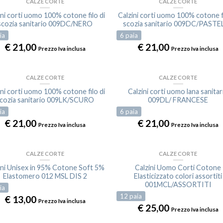
CALZE CORTE
CALZE CORTE
ini corti uomo 100% cotone filo di
Calzini corti uomo 100% cotone fi
scozia sanitario 009DC/NERO
scozia sanitario 009DC/PASTE
ia
6
paia
€
21,00
€
21,00
Prezzo Iva inclusa
Prezzo Iva inclusa
CALZE CORTE
CALZE CORTE
ini corti uomo 100% cotone filo di
Calzini corti uomo lana sanitar
cozia sanitario 009LK/SCURO
009DL/ FRANCESE
ia
6
paia
€
21,00
€
21,00
Prezzo Iva inclusa
Prezzo Iva inclusa
CALZE CORTE
CALZE CORTE
ESAURITO
ini Unisex in 95% Cotone Soft 5%
Calzini Uomo Corti Cotone
Elastomero 012 MSL DIS 2
Elasticizzato colori assortiti
001MCL/ASSORTITI
ia
12
paia
€
13,00
Prezzo Iva inclusa
€
25,00
Prezzo Iva inclusa