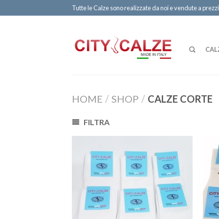
Tutte le Calze sono realizzate da noi e vendute a prezzi
CAL
HOME
/
SHOP
/
CALZE CORTE
FILTRA