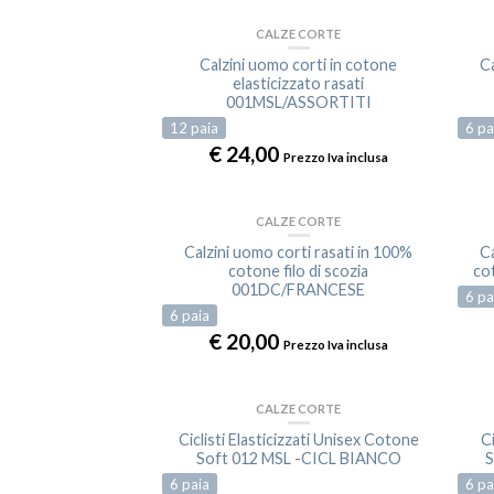
CALZE CORTE
ESAURITO
Calzini uomo corti in cotone
Ca
elasticizzato rasati
001MSL/ASSORTITI
12
paia
6
pa
€
24,00
Prezzo Iva inclusa
CALZE CORTE
Calzini uomo corti rasati in 100%
Ca
cotone filo di scozia
co
001DC/FRANCESE
6
pa
6
paia
€
20,00
Prezzo Iva inclusa
CALZE CORTE
Ciclisti Elasticizzati Unisex Cotone
Ci
Soft 012 MSL -CICL BIANCO
S
6
paia
6
pa