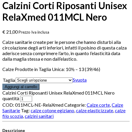
Calzini Corti Riposanti Unisex
RelaXmed 011MCL Nero
€
21,00
Prezzo Iva inclusa
Calze sanitarie create per le persone che hanno disturbi alla
circolazione degli arti inferiori, infatti il polsino di questa calza
aderisce senza comprimere l’arto, in quanto l’elasticità data
dalla maglia stessa e non dall’elastico.
Calze Prodotte in Taglia Unica: 10½ – 13 (39/46)
Svuota
Taglia
Aggiungi al carrello
Calzini Corti Riposanti Unisex RelaXmed 011MCL Nero
quantità
COD:
011MCL-NE-RelaXmed
Categorie:
Calze corte
,
Calze
Sanitarie
Tag:
calze cotone egiziano
,
calze elasticizzate
,
calze
filo scozia
,
calzini sanitari
Descrizione