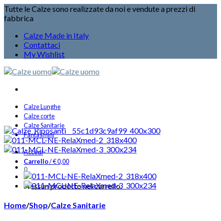
Tutte le Calze sono realizzate da noi e vendute a prezzi di
fabbrica
Calze Made in Italy
Contattaci
My Wishlist
Calze Lunghe
Calze corte
Calze Sanitarie
Fantasmini
Accedi
Carrello
/
€
0,00
0
Nessun prodotto nel carrello.
Home
/
Shop
/
Calze Sanitarie