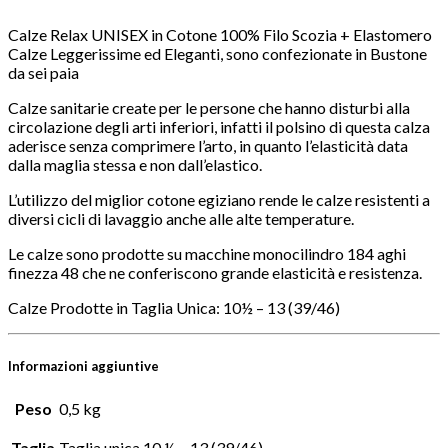
Calze Relax UNISEX in Cotone 100% Filo Scozia + Elastomero
Calze Leggerissime ed Eleganti, sono confezionate in Bustone
da sei paia
Calze sanitarie create per le persone che hanno disturbi alla
circolazione degli arti inferiori, infatti il polsino di questa calza
aderisce senza comprimere l’arto, in quanto l’elasticità data
dalla maglia stessa e non dall’elastico.
L’utilizzo del miglior cotone egiziano rende le calze resistenti a
diversi cicli di lavaggio anche alle alte temperature.
Le calze sono prodotte su macchine monocilindro 184 aghi
finezza 48 che ne conferiscono grande elasticità e resistenza.
Calze Prodotte in Taglia Unica: 10½ – 13 (39/46)
Informazioni aggiuntive
Peso
0,5 kg
Taglia
Taglia unica 10 ½ – 13 (39/46)