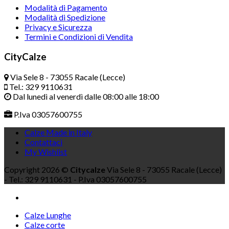
Modalità di Pagamento
Modalità di Spedizione
Privacy e Sicurezza
Termini e Condizioni di Vendita
CityCalze
Via Sele 8 - 73055 Racale (Lecce)
Tel.: 329 9110631
Dal lunedì al venerdì dalle 08:00 alle 18:00
P.Iva 03057600755
Calze Made in Italy
Contattaci
My Wishlist
Copyright 2026 ©
Citycalze
Via Sele 8 - 73055 Racale (Lecce)
- Tel.: 329 9110631 - P.Iva 03057600755
Calze Lunghe
Calze corte