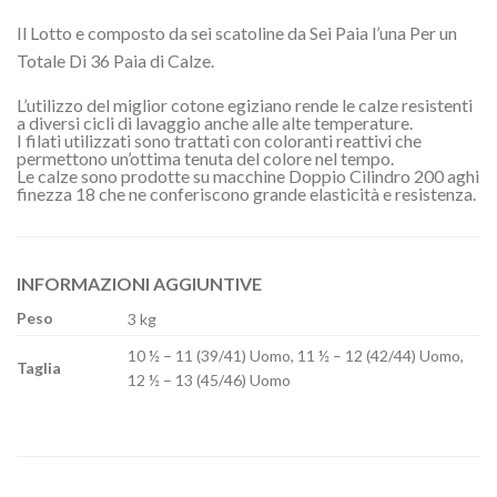
Il Lotto e composto da sei scatoline da Sei Paia l’una Per un
Totale Di 36 Paia di Calze.
L’utilizzo del miglior cotone egiziano rende le calze resistenti
a diversi cicli di lavaggio anche alle alte temperature.
I filati utilizzati sono trattati con coloranti reattivi che
permettono un’ottima tenuta del colore nel tempo.
Le calze sono prodotte su macchine Doppio Cilindro 200 aghi
finezza 18 che ne conferiscono grande elasticità e resistenza.
INFORMAZIONI AGGIUNTIVE
Peso
3 kg
10 ½ – 11 (39/41) Uomo, 11 ½ – 12 (42/44) Uomo,
Taglia
12 ½ – 13 (45/46) Uomo