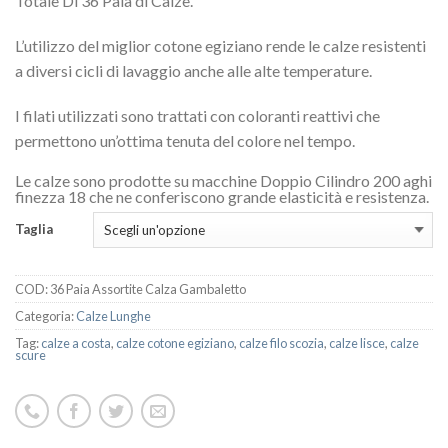
Totale Di 36 Paia di Calze.
L’utilizzo del miglior cotone egiziano rende le calze resistenti
a diversi cicli di lavaggio anche alle alte temperature.
I filati utilizzati sono trattati con coloranti reattivi che
permettono un’ottima tenuta del colore nel tempo.
Le calze sono prodotte su macchine Doppio Cilindro 200 aghi
finezza 18 che ne conferiscono grande elasticità e resistenza.
Taglia
COD:
36 Paia Assortite Calza Gambaletto
Categoria:
Calze Lunghe
Tag:
calze a costa
,
calze cotone egiziano
,
calze filo scozia
,
calze lisce
,
calze
scure