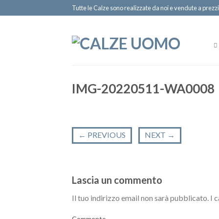
Tutte le Calze sono realizzate da noi e vendute a prezzi
IMG-20220511-WA0008
←
PREVIOUS
NEXT
→
Lascia un commento
Il tuo indirizzo email non sarà pubblicato.
I 
Commento