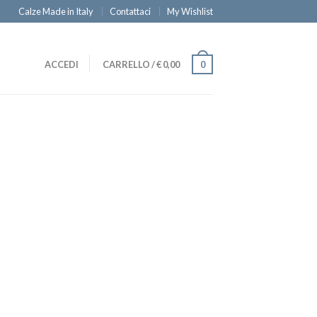
Calze Made in Italy
Contattaci
My Wishlist
ACCEDI
CARRELLO
/
€
0,00
0