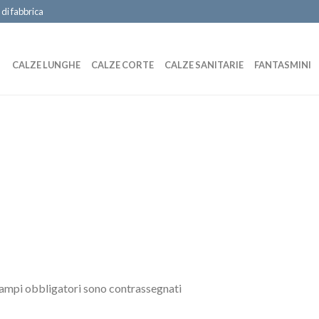
 di fabbrica
CALZE LUNGHE
CALZE CORTE
CALZE SANITARIE
FANTASMINI
campi obbligatori sono contrassegnati