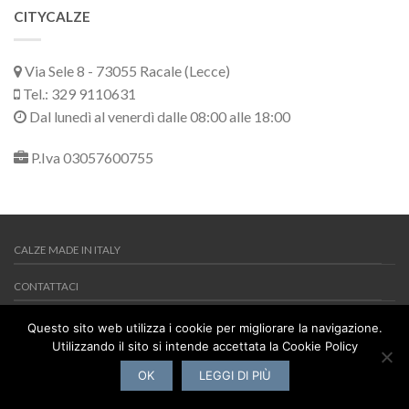
CITYCALZE
Via Sele 8 - 73055 Racale (Lecce)
Tel.: 329 9110631
Dal lunedì al venerdì dalle 08:00 alle 18:00
P.Iva 03057600755
CALZE MADE IN ITALY
CONTATTACI
MY WISHLIST
Questo sito web utilizza i cookie per migliorare la navigazione.
Utilizzando il sito si intende accettata la Cookie Policy
Copyright 2026 ©
Citycalze
Via Sele 8 - 73055 Racale (Lecce) -
Tel.: 329 9110631 - P.Iva 03057600755
OK
LEGGI DI PIÙ