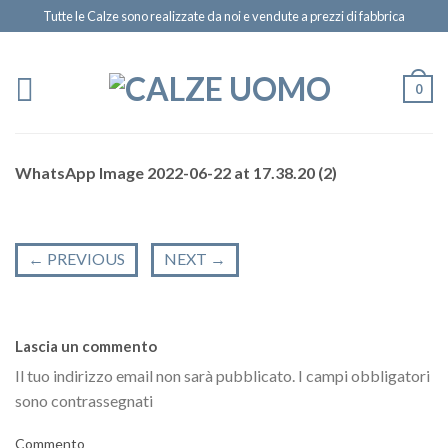
Tutte le Calze sono realizzate da noi e vendute a prezzi di fabbrica
0
WhatsApp Image 2022-06-22 at 17.38.20 (2)
←
PREVIOUS
NEXT
→
Lascia un commento
Il tuo indirizzo email non sarà pubblicato.
I campi obbligatori
sono contrassegnati
Commento