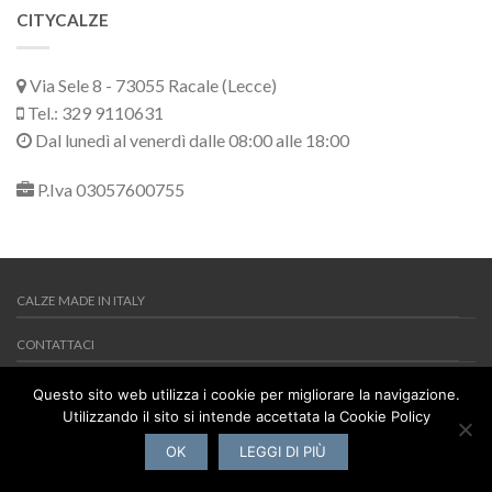
CITYCALZE
Via Sele 8 - 73055 Racale (Lecce)
Tel.: 329 9110631
Dal lunedì al venerdì dalle 08:00 alle 18:00
P.Iva 03057600755
CALZE MADE IN ITALY
CONTATTACI
MY WISHLIST
Questo sito web utilizza i cookie per migliorare la navigazione.
Utilizzando il sito si intende accettata la Cookie Policy
Copyright 2026 ©
Citycalze
Via Sele 8 - 73055 Racale (Lecce) -
Tel.: 329 9110631 - P.Iva 03057600755
OK
LEGGI DI PIÙ