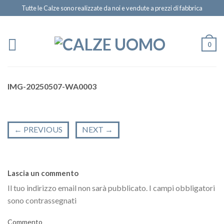
Tutte le Calze sono realizzate da noi e vendute a prezzi di fabbrica
0
IMG-20250507-WA0003
←
PREVIOUS
NEXT
→
Lascia un commento
Il tuo indirizzo email non sarà pubblicato.
I campi obbligatori
sono contrassegnati
Commento