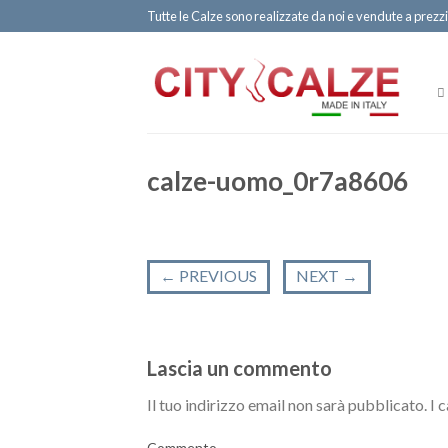
Tutte le Calze sono realizzate da noi e vendute a prezzi
calze-uomo_0r7a8606
←
PREVIOUS
NEXT
→
Lascia un commento
Il tuo indirizzo email non sarà pubblicato.
I 
Commento