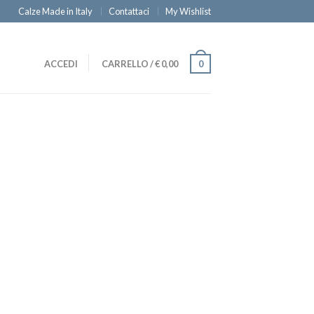
Calze Made in Italy
Contattaci
My Wishlist
ACCEDI
CARRELLO
/
€
0,00
0