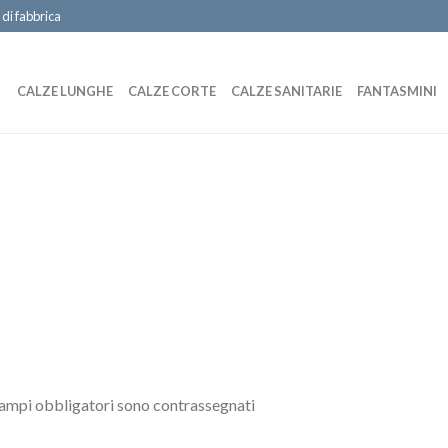
 di fabbrica
CALZE LUNGHE
CALZE CORTE
CALZE SANITARIE
FANTASMINI
campi obbligatori sono contrassegnati