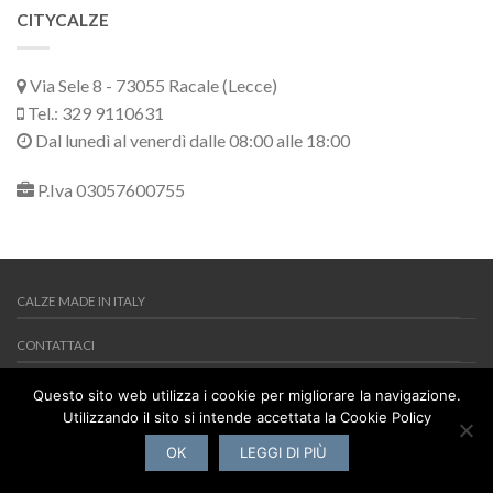
CITYCALZE
Via Sele 8 - 73055 Racale (Lecce)
Tel.: 329 9110631
Dal lunedì al venerdì dalle 08:00 alle 18:00
P.Iva 03057600755
CALZE MADE IN ITALY
CONTATTACI
MY WISHLIST
Questo sito web utilizza i cookie per migliorare la navigazione.
Utilizzando il sito si intende accettata la Cookie Policy
Copyright 2026 ©
Citycalze
Via Sele 8 - 73055 Racale (Lecce) -
Tel.: 329 9110631 - P.Iva 03057600755
OK
LEGGI DI PIÙ