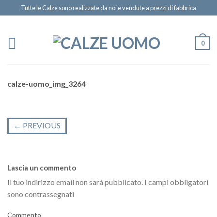
Tutte le Calze sono realizzate da noi e vendute a prezzi di fabbrica
0
calze-uomo_img_3264
←
PREVIOUS
Lascia un commento
Il tuo indirizzo email non sarà pubblicato.
I campi obbligatori
sono contrassegnati
Commento