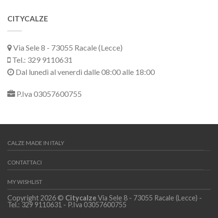
CITYCALZE
Via Sele 8 - 73055 Racale (Lecce)
Tel.: 329 9110631
Dal lunedì al venerdì dalle 08:00 alle 18:00
P.Iva 03057600755
CALZE MADE IN ITALY
CONTATTACI
MY WISHLIST
Copyright 2026 ©
Citycalze
Via Sele 8 - 73055 Racale (Lecce) -
Tel.: 329 9110631 - P.Iva 03057600755