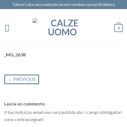
Tutte le Calze sono realizzate da noi e vendute a prezzi di fabbrica
0
_MG_2638
←
PREVIOUS
Lascia un commento
Il tuo indirizzo email non sarà pubblicato.
I campi obbligatori
sono contrassegnati