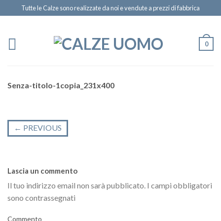
Tutte le Calze sono realizzate da noi e vendute a prezzi di fabbrica
0
Senza-titolo-1copia_231x400
←
PREVIOUS
Lascia un commento
Il tuo indirizzo email non sarà pubblicato.
I campi obbligatori
sono contrassegnati
Commento