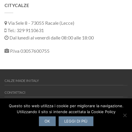
CITYCALZE
Via Sele 8 - 73055 Racale (Lecce)
Tel.: 329 9110631
Dal lunedì al venerdì dalle 08:00 alle 18:00
P.Iva 03057600755
CALZE MADE IN ITALY
CONTATTACI
MY WISHLIST
Questo sito web utilizza i cookie per migliorare la navigazione.
Utilizzando il sito si intende accettata la Cookie Policy
Copyright 2026 ©
Citycalze
Via Sele 8 - 73055 Racale (Lecce) -
Tel.: 329 9110631 - P.Iva 03057600755
OK
LEGGI DI PIÙ