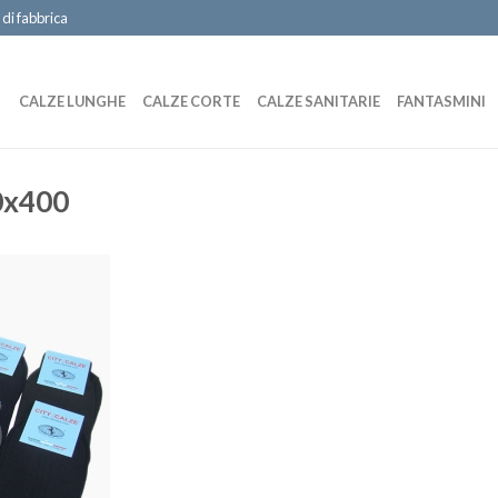
 di fabbrica
CALZE LUNGHE
CALZE CORTE
CALZE SANITARIE
FANTASMINI
0x400