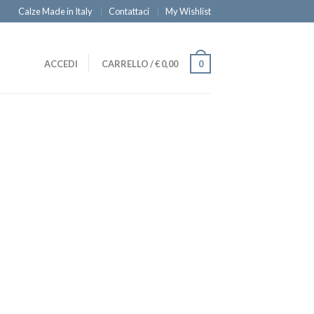
Calze Made in Italy
Contattaci
My Wishlist
ACCEDI
CARRELLO
/
€
0,00
0