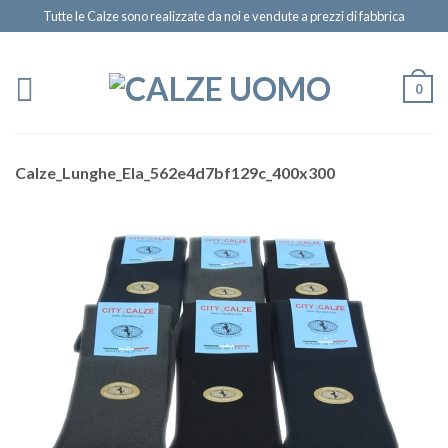
Tutte le Calze sono realizzate da noi e vendute a prezzi di fabbrica
0
Calze_Lunghe_Ela_562e4d7bf129c_400x300