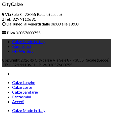
CityCalze
Via Sele 8 - 73055 Racale (Lecce)
Tel.: 329 9110631
Dal lunedì al venerdì dalle 08:00 alle 18:00
P.Iva 03057600755
Calze Made in Italy
Contattaci
My Wishlist
Copyright 2026 ©
Citycalze
Via Sele 8 - 73055 Racale (Lecce)
- Tel.: 329 9110631 - P.Iva 03057600755
Calze Lunghe
Calze corte
Calze Sanitarie
Fantasmini
Accedi
Calze Made in Italy