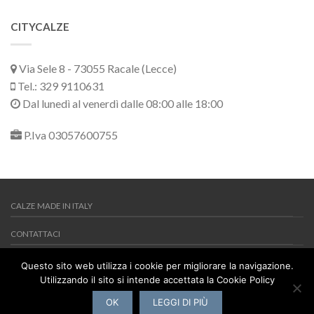
CITYCALZE
Via Sele 8 - 73055 Racale (Lecce)
Tel.: 329 9110631
Dal lunedì al venerdì dalle 08:00 alle 18:00
P.Iva 03057600755
CALZE MADE IN ITALY
CONTATTACI
MY WISHLIST
Questo sito web utilizza i cookie per migliorare la navigazione.
Utilizzando il sito si intende accettata la Cookie Policy
Copyright 2026 ©
Citycalze
Via Sele 8 - 73055 Racale (Lecce) -
Tel.: 329 9110631 - P.Iva 03057600755
OK
LEGGI DI PIÙ