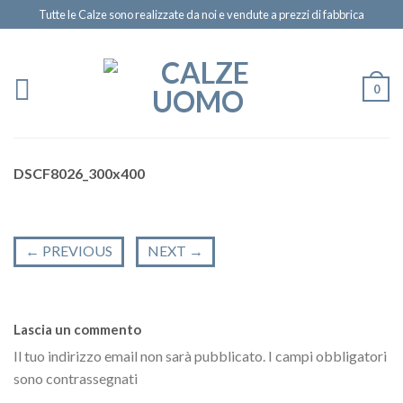
Tutte le Calze sono realizzate da noi e vendute a prezzi di fabbrica
0
DSCF8026_300x400
←
PREVIOUS
NEXT
→
Lascia un commento
Il tuo indirizzo email non sarà pubblicato.
I campi obbligatori
sono contrassegnati