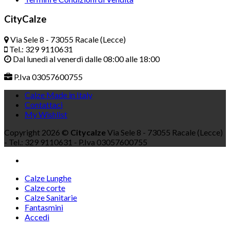
CityCalze
Via Sele 8 - 73055 Racale (Lecce)
Tel.: 329 9110631
Dal lunedì al venerdì dalle 08:00 alle 18:00
P.Iva 03057600755
Calze Made in Italy
Contattaci
My Wishlist
Copyright 2026 ©
Citycalze
Via Sele 8 - 73055 Racale (Lecce)
- Tel.: 329 9110631 - P.Iva 03057600755
Calze Lunghe
Calze corte
Calze Sanitarie
Fantasmini
Accedi