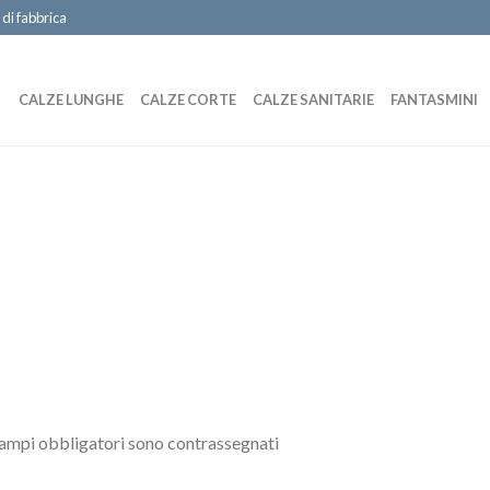
 di fabbrica
CALZE LUNGHE
CALZE CORTE
CALZE SANITARIE
FANTASMINI
campi obbligatori sono contrassegnati