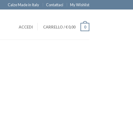
Calze Made in Italy
Contattaci
My Wishlist
ACCEDI
CARRELLO
/
€
0,00
0