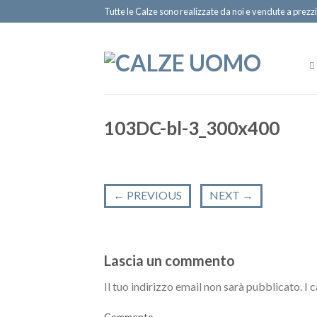
Tutte le Calze sono realizzate da noi e vendute a prezzi
103DC-bl-3_300x400
←
PREVIOUS
NEXT
→
Lascia un commento
Il tuo indirizzo email non sarà pubblicato.
I 
Commento