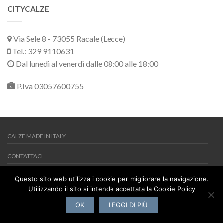
CITYCALZE
Via Sele 8 - 73055 Racale (Lecce)
Tel.: 329 9110631
Dal lunedì al venerdì dalle 08:00 alle 18:00
P.Iva 03057600755
CALZE MADE IN ITALY
CONTATTACI
MY WISHLIST
Questo sito web utilizza i cookie per migliorare la navigazione.
Utilizzando il sito si intende accettata la Cookie Policy
Copyright 2026 ©
Citycalze
Via Sele 8 - 73055 Racale (Lecce) -
Tel.: 329 9110631 - P.Iva 03057600755
OK
LEGGI DI PIÙ