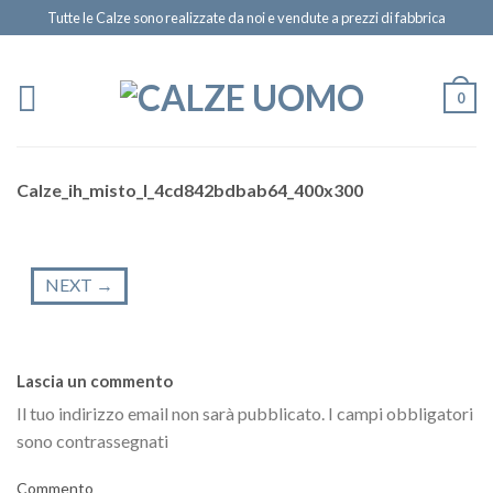
Tutte le Calze sono realizzate da noi e vendute a prezzi di fabbrica
0
Calze_ih_misto_l_4cd842bdbab64_400x300
NEXT
→
Lascia un commento
Il tuo indirizzo email non sarà pubblicato.
I campi obbligatori
sono contrassegnati
Commento