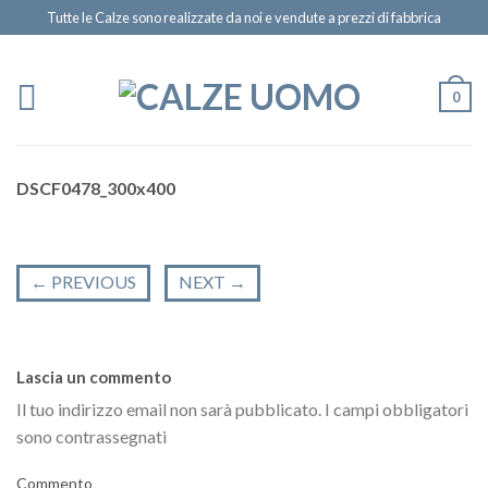
Tutte le Calze sono realizzate da noi e vendute a prezzi di fabbrica
0
DSCF0478_300x400
←
PREVIOUS
NEXT
→
Lascia un commento
Il tuo indirizzo email non sarà pubblicato.
I campi obbligatori
sono contrassegnati
Commento