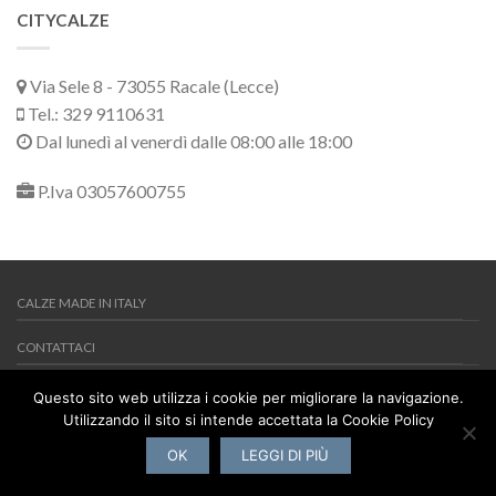
CITYCALZE
Via Sele 8 - 73055 Racale (Lecce)
Tel.: 329 9110631
Dal lunedì al venerdì dalle 08:00 alle 18:00
P.Iva 03057600755
CALZE MADE IN ITALY
CONTATTACI
MY WISHLIST
Questo sito web utilizza i cookie per migliorare la navigazione.
Utilizzando il sito si intende accettata la Cookie Policy
Copyright 2026 ©
Citycalze
Via Sele 8 - 73055 Racale (Lecce) -
Tel.: 329 9110631 - P.Iva 03057600755
OK
LEGGI DI PIÙ