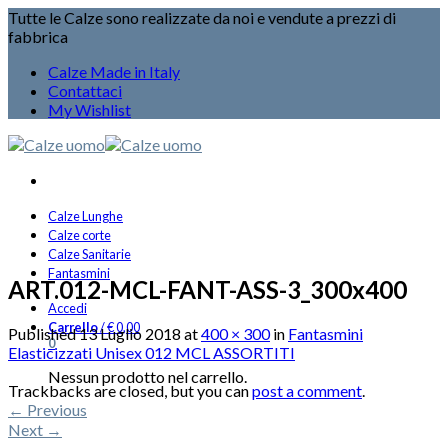
Tutte le Calze sono realizzate da noi e vendute a prezzi di
fabbrica
Calze Made in Italy
Contattaci
My Wishlist
Calze Lunghe
Calze corte
Calze Sanitarie
Fantasmini
ART.012-MCL-FANT-ASS-3_300x400
Accedi
Carrello
/
€
0,00
Published
13 Luglio 2018
at
400 × 300
in
Fantasmini
0
Elasticizzati Unisex 012 MCL ASSORTITI
Nessun prodotto nel carrello.
Trackbacks are closed, but you can
post a comment
.
←
Previous
Next
→