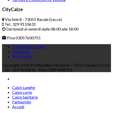
CityCalze
Via Sele 8 - 73055 Racale (Lecce)
Tel.: 329 9110631
Dal lunedì al venerdì dalle 08:00 alle 18:00
P.Iva 03057600755
Calze Made in Italy
Contattaci
My Wishlist
Copyright 2026 ©
Citycalze
Via Sele 8 - 73055 Racale (Lecce)
- Tel.: 329 9110631 - P.Iva 03057600755
Calze Lunghe
Calze corte
Calze Sanitarie
Fantasmini
Accedi