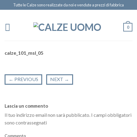
Tutte le Calze sono realizzate da noi e vendute a prezzi di fabbrica
0
calze_101_msl_05
←
PREVIOUS
NEXT
→
Lascia un commento
Il tuo indirizzo email non sarà pubblicato.
I campi obbligatori
sono contrassegnati
Commento