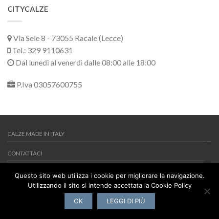
CITYCALZE
Via Sele 8 - 73055 Racale (Lecce)
Tel.: 329 9110631
Dal lunedì al venerdì dalle 08:00 alle 18:00
P.Iva 03057600755
CALZE MADE IN ITALY
CONTATTACI
MY WISHLIST
Questo sito web utilizza i cookie per migliorare la navigazione.
Utilizzando il sito si intende accettata la Cookie Policy
Copyright 2026 ©
Citycalze
Via Sele 8 - 73055 Racale (Lecce) -
Tel.: 329 9110631 - P.Iva 03057600755
OK
LEGGI DI PIÙ