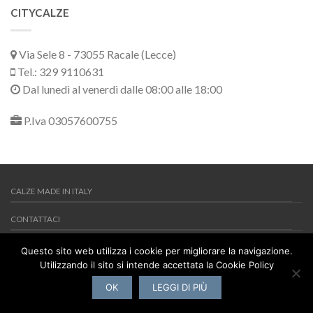
CITYCALZE
Via Sele 8 - 73055 Racale (Lecce)
Tel.: 329 9110631
Dal lunedì al venerdì dalle 08:00 alle 18:00
P.Iva 03057600755
CALZE MADE IN ITALY
CONTATTACI
MY WISHLIST
Questo sito web utilizza i cookie per migliorare la navigazione.
Utilizzando il sito si intende accettata la Cookie Policy
Copyright 2026 ©
Citycalze
Via Sele 8 - 73055 Racale (Lecce) -
Tel.: 329 9110631 - P.Iva 03057600755
OK
LEGGI DI PIÙ