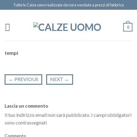
Tutte le Calze sono realizzate da noi e vendute a prezzi di fabbrica
0
tempi
←
PREVIOUS
NEXT
→
Lascia un commento
Il tuo indirizzo email non sarà pubblicato.
I campi obbligatori
sono contrassegnati
Commento