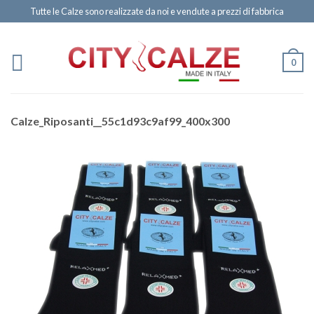
Tutte le Calze sono realizzate da noi e vendute a prezzi di fabbrica
0
Calze_Riposanti__55c1d93c9af99_400x300